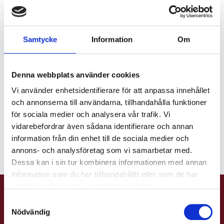
Samtycke
Information
Om
Denna webbplats använder cookies
Vi använder enhetsidentifierare för att anpassa innehållet
och annonserna till användarna, tillhandahålla funktioner
för sociala medier och analysera vår trafik. Vi
vidarebefordrar även sådana identifierare och annan
information från din enhet till de sociala medier och
annons- och analysföretag som vi samarbetar med.
Dessa kan i sin tur kombinera informationen med annan
information som du har tillhandahållit eller som de har
samlat in när du har använt deras tjänster.
Samtyckesval
MAT & DRYCK
Nödvändig