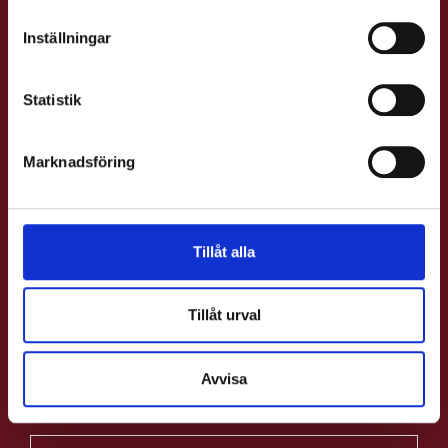
Här hos svinen serverar vi danska smørrebrød,
Inställningar
tjeckisk öl och vi har ett stort utbud av Brännvin
& Akvavit.
Statistik
Smørrebrød är en traditionell dansk smörgås
som består av en skiva rågbröd med en
Marknadsföring
kombination av pålägg som kan varieras i det
oändliga. Avnjut med en pilsner och en väl vald
luring, rackare eller jamare som med sin högre
Tillåt alla
alkoholhalt förhöjer smakerna i matens råvaror
på ett sätt som öl eller vin inte gör.
Tillåt urval
Avvisa
MAT