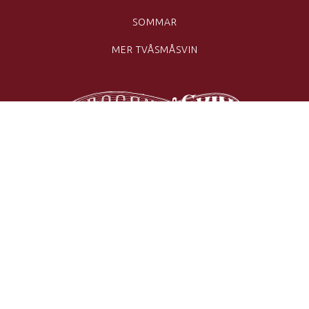
SOMMAR
MER TVÅSMÅSVIN
ÅRSTAVÄGEN 49
BUSS 160 TILL ÅRSTA TORG FRÅN
GULLMARSPLAN
TVÄRBANAN TILL VALLA TORG
(SE PÅ KARTA)