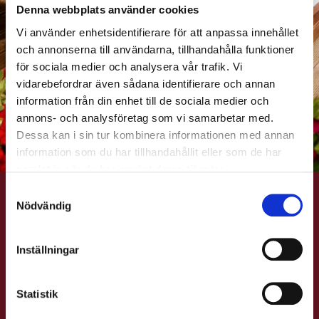
Denna webbplats använder cookies
Vi använder enhetsidentifierare för att anpassa innehållet
och annonserna till användarna, tillhandahålla funktioner
för sociala medier och analysera vår trafik. Vi
vidarebefordrar även sådana identifierare och annan
information från din enhet till de sociala medier och
annons- och analysföretag som vi samarbetar med.
Dessa kan i sin tur kombinera informationen med annan
information som du har tillhandahållit eller som de har
samlat in när du har använt deras tjänster.
Samtyckesval
Nödvändig
VÅR UTESERVERING
Inställningar
På sommaren öppnar vi upp vår stora
uteservering
.
Ibland har vi större evenemang
Statistik
här bland berg, trappor och blomster.